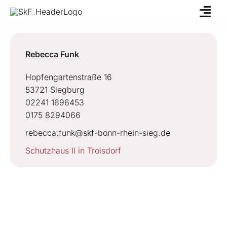
Skip
to
content
Rebecca Funk
Hopfengartenstraße 16
53721 Siegburg
02241 1696453
0175 8294066
rebecca.funk@skf-bonn-rhein-sieg.de
Schutzhaus II in Troisdorf