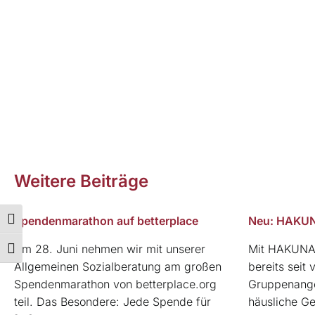
Weitere Beiträge
Spendenmarathon auf betterplace
Neu: HAKU
Umschalten auf hohe Kontraste
Am 28. Juni nehmen wir mit unserer
Mit HAKUNA 
Schrift vergrößern
Allgemeinen Sozialberatung am großen
bereits seit 
Spendenmarathon von betterplace.org
Gruppenange
teil. Das Besondere: Jede Spende für
häusliche Gew