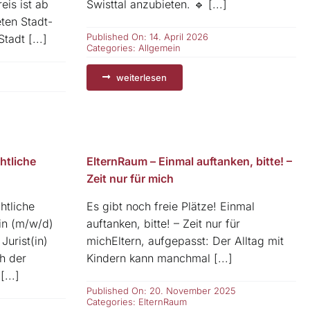
eis ist ab
Swisttal anzubieten. 🔹 [...]
eten Stadt-
Published On: 14. April 2026
tadt [...]
Categories:
Allgemein
weiterlesen
htliche
ElternRaum – Einmal auftanken, bitte! –
Zeit nur für mich
htliche
Es gibt noch freie Plätze! Einmal
in (m/w/d)
auftanken, bitte! – Zeit nur für
urist(in)
michEltern, aufgepasst: Der Alltag mit
h der
Kindern kann manchmal [...]
...]
Published On: 20. November 2025
Categories:
ElternRaum