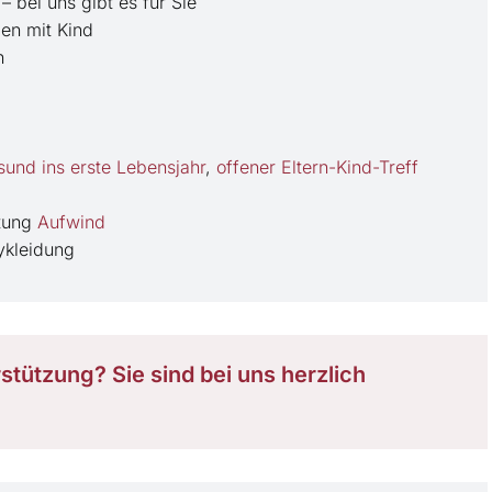
– bei uns gibt es für Sie
en mit Kind
n
und ins erste Lebensjahr
,
offener Eltern-Kind-Treff
itung
Aufwind
ykleidung
tützung? Sie sind bei uns herzlich