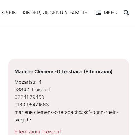
& SEIN
KINDER, JUGEND & FAMILIE
MEHR
Marlene Clemens-Ottersbach (Elternraum)
Mozartstr. 4
53842 Troisdorf
02241 79450
0160 95471563
marlene.clemens-ottersbach@skf-bonn-rhein-
sieg.de
ElternRaum Troisdorf